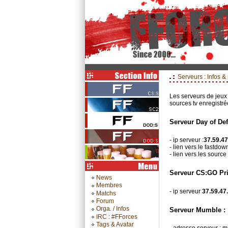
Serveurs : Infos &
Les serveurs de jeux 
sources tv enregistré
Serveur Day of Def
- ip serveur :
37.59.4
- lien vers le fastdow
- lien vers les source
Serveur CS:GO Pri
News
Membres
- ip serveur
37.59.47
Matchs
Forum
Orga. / Infos
Serveur Mumble :
IRC : #FForces
Tags & Avatar