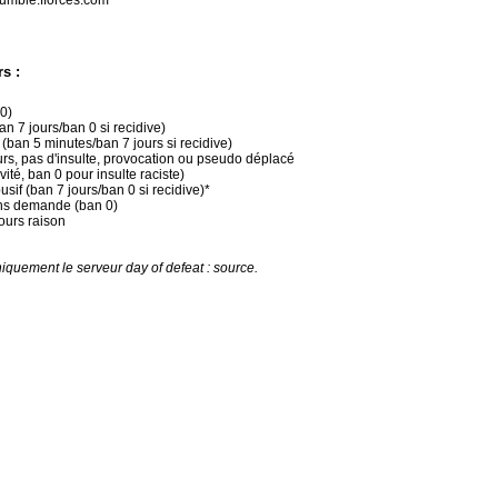
mumble.fforces.com
s :
 0)
an 7 jours/ban 0 si recidive)
 (ban 5 minutes/ban 7 jours si recidive)
urs, pas d'insulte, provocation ou pseudo déplacé
vité, ban 0 pour insulte raciste)
usif (ban 7 jours/ban 0 si recidive)*
ans demande (ban 0)
ours raison
iquement le serveur day of defeat : source.