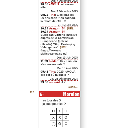
Dim 7 Décembre 2025
10:38
cMOUA
: ah oui en
effet !
Mer 3 Décembre 2025
05:22
Tino
: C'est pas les
25 ans soon ? en cadeau,
la photo de cMOUA!!
Jeu 3 Juillet 2025
10:24
Aragorn_54
:
[URL]
10:24
Aragorn_54
:
European Citizens' Initiative
auprès de la Commission
Européenne (pétition
officielle) "Stop Destroying
Videogames":
[URL]
(https://www.sto
pkillinggames.co m/)
Dim 15 Juin 2025
11:29
hidden
: Hey Tino, on
s'est encore raté ?
Mer 16 Avril 2025
05:42
Tino
: 2025, cMOUA,
elle est où ta photo ?
Jeu 26 Décembre 2024
23:58
sunreid
: J -5
Suite...
top
au tour des X
je joue pour les X
O
X
O
X
X
O
O
X