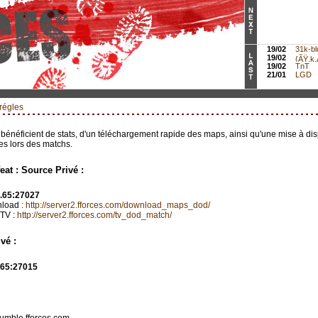
19/02
31k-bl
19/02
{ÃŸ.k.Ã
19/02
TnT
21/01
LGD
 régles
bénéficient de stats, d'un téléchargement rapide des maps, ainsi qu'une mise à disp
es lors des matchs.
eat : Source Privé :
7.65:27027
nload :
http://server2.fforces.com/download_maps_dod/
 TV :
http://server2.fforces.com/tv_dod_match/
vé :
.65:27015