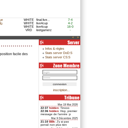
ue
WHITE
final live...
7-4
WHITE
live4cup
4-2
}
WHITE
live4cup
16-0
VRD
leetgamerz
-
<
>
Infos & régles
Stats server DoD:S
osition facile des
Stats server CS:S
inscription...
Mar 19 Mai 2026
22:37
hidden
: Tinooo
22:36
hidden
: Hop, premier
message de l'année :p
Mar 9 Décembre 2025
21:10
BBk
: J'y ai pas
pensé non plus tien