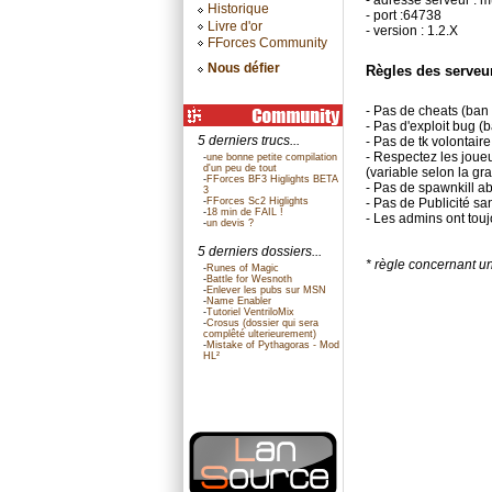
- adresse serveur : 
Historique
- port :64738
Livre d'or
- version : 1.2.X
FForces Community
Nous défier
Règles des serveur
- Pas de cheats (ban
- Pas d'exploit bug (b
5 derniers trucs...
- Pas de tk volontaire
- Respectez les joue
-
une bonne petite compilation
d'un peu de tout
(variable selon la gra
-
FForces BF3 Higlights BETA
- Pas de spawnkill ab
3
-
FForces Sc2 Higlights
- Pas de Publicité s
-
18 min de FAIL !
- Les admins ont touj
-
un devis ?
5 derniers dossiers...
* règle concernant un
-
Runes of Magic
-
Battle for Wesnoth
-
Enlever les pubs sur MSN
-
Name Enabler
-
Tutoriel VentriloMix
-
Crosus (dossier qui sera
complêté ulterieurement)
-
Mistake of Pythagoras - Mod
HL²