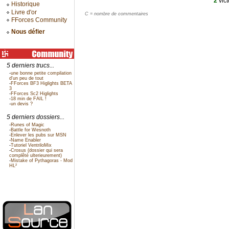
2
vict
Historique
Livre d'or
C = nombre de commentaires
FForces Community
Nous défier
5 derniers trucs...
-
une bonne petite compilation
d'un peu de tout
-
FForces BF3 Higlights BETA
3
-
FForces Sc2 Higlights
-
18 min de FAIL !
-
un devis ?
5 derniers dossiers...
-
Runes of Magic
-
Battle for Wesnoth
-
Enlever les pubs sur MSN
-
Name Enabler
-
Tutoriel VentriloMix
-
Crosus (dossier qui sera
complêté ulterieurement)
-
Mistake of Pythagoras - Mod
HL²