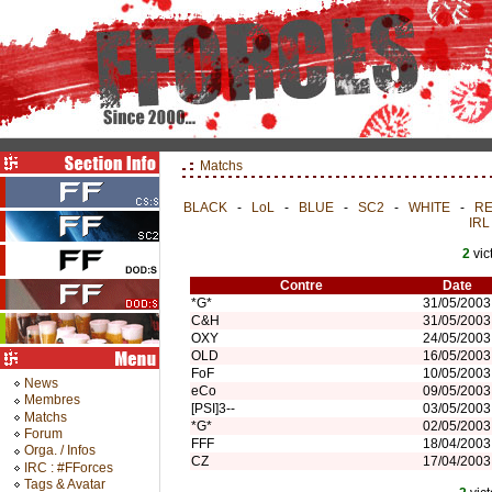
Matchs
BLACK
-
LoL
-
BLUE
-
SC2
-
WHITE
-
R
IRL
2
vic
Contre
Date
*G*
31/05/2003
C&H
31/05/2003
OXY
24/05/2003
OLD
16/05/2003
FoF
10/05/2003
News
eCo
09/05/2003
Membres
[PSI]3--
03/05/2003
Matchs
*G*
02/05/2003
Forum
FFF
18/04/2003
Orga. / Infos
CZ
17/04/2003
IRC : #FForces
Tags & Avatar